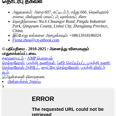
தொடர்பு தகவல்
அலுவலகம்: அறை 607, கட்டிடம் 5, சந்து 666, ஷென்ஹாங்
சாலை, மின்ஹாங் மாவட்டம், ஷாங்காய், சீனா
தொழிற்சாலை: No.6 Chuangye Road, Pingdu Industrial
Park, Qingyuan County, Lishui City, Zhengjiang Province,
China.
இப்போது எங்களை அழைக்கவும்: +08613918186024
Fiona.zhou@cn-aibook.com
© பதிப்புரிமை - 2010-2025 : அனைத்து உரிமைகளும்
பாதுகாக்கப்பட்டவை.
தளவரைபடம்
-
AMP மொபைல்
செல்லுலோஸ்
,
பருத்தி துணிகள்
,
ப்ளீச் செய்யப்பட்ட பருத்தி துணி
,
செல்லுலோஸ் அசிடேட்
,
நைட்ரோ செல்லுலோஸ்
,
பருத்தி லின்டர்
கூழ்
,
மின்னஞ்சல் அனுப்பு
x