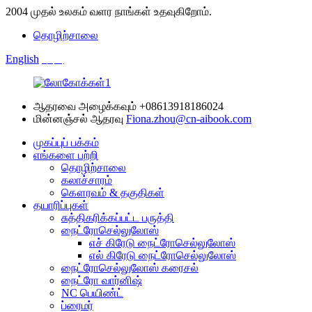
2004 முதல் உலகம் வளர நாங்கள் உதவுகிறோம்.
தொழிற்சாலை
English
中文
ஆதரவை அழைக்கவும்
+08613918186024
மின்னஞ்சல் ஆதரவு
Fiona.zhou@cn-aibook.com
முகப்புப் பக்கம்
எங்களை பற்றி
தொழிற்சாலை
கலாச்சாரம்
கௌரவம் & தகுதிகள்
தயாரிப்புகள்
சுத்திகரிக்கப்பட்ட பருத்தி
நைட்ரோசெல்லுலோஸ்
எச் கிரேடு நைட்ரோசெல்லுலோஸ்
எல் கிரேடு நைட்ரோசெல்லுலோஸ்
நைட்ரோசெல்லுலோஸ் கரைசல்
நைட்ரோ வார்னிஷ்
NC பெயிண்ட்
ப்ரைமர்