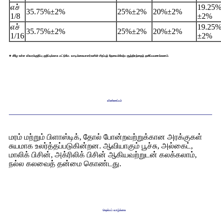
எச்
19.25
35.75%
±
2%
25%
±
2%
20%
±
2%
1/8
±
2%
எச்
19.25
35.75%
±
2%
25%
±
2%
20%
±
2%
1/16
±
2%
★ கீழே உள்ள விவரக்குறிப்பு குறிப்புக்காக மட்டுமே. வாடிக்கையாளர்களின் சிறப்புத் தேவைக்கேற்ப சூத்திரத்தைத் தனிப்பயனாக்கலாம்.
விண்ணப்பம்
மரம் மற்றும் பிளாஸ்டிக், தோல் போன்றவற்றுக்கான அரக்குகள்
சுயமாக உலர்த்தப்படுகின்றன. ஆவியாகும் பூச்சு, அல்கைட்,
மாலிக் பிசின், அக்ரிலிக் பிசின் ஆகியவற்றுடன் கலக்கலாம்,
நல்ல கலவைத் தன்மை கொண்டது.
ஷெல்ஃப் வாழ்க்கை