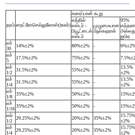
கரைப்பான் கூறு
எத்தில்
95%
தரம்
நைட்ரோசெல்லுலோஸ்
()
உலர்
)
எஸ்டர் -
முழுமையான
எத்தன
பியூட்டைல்
ஆல்கஹால்
அல்லத
​​எஸ்டர்
ஐபிஏ
எச்
14%
±
2%
80%
±
2%
-
6%
±
2
30
எச்
17.5%
±
2%
75%
±
2%
-
7.5%
±
5
எச்
13.5%
31.5%
±
2%
55%
±
2%
-
1/2
±
2%
எச்
13.5%
31.5%
±
2%
55%
±
2%
-
1/4
±
2%
எச்
35%
±
2%
50%
±
2%
-
15%
±
1/8
எச்
35%
±
2%
50%
±
2%
-
15%
±
1/16
எல்
15.75
29.25%
±
2%
20%
±
2%
35%
±
2%
1/2
±
2%
எச்
15.75
29.25%
±
2%
20%
±
2%
35%
±
2%
1/4
±
2%